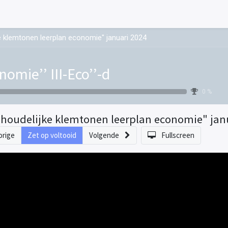
e klemtonen leerplan economie" januari 2024
nomie’’ III-Eco’’-d
0 %
nhoudelijke klemtonen leerplan economie" jan
orige
Zet op voltooid
Volgende
Fullscreen