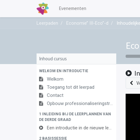
Evenementen
Leerpaden
Economie’’ III-Eco’’-d
Inhoudelijk
Eco
Inhoud cursus
WELKOM EN INTRODUCTIE
I
Welkom
V
Toegang tot dit leerpad
Contact
Opbouw professionaliseringstraject
1 INLEIDING BIJ DE LEERPLANNEN VAN
DE DERDE GRAAD
Een introductie in de nieuwe leerplannen van de derde graad
2 BASISSESSIE