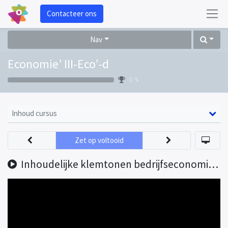
Contacteer ons
Nav
Economie’ III-Eco’-d
0 %
Inhoud cursus
Zet op voltooid
Inhoudelijke klemtonen bedrijfseconomie leerplan economie ' juni 2024