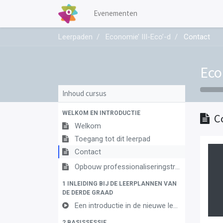
Evenementen
Leerpaden
Economie’ III-Eco’-d
Contact
Eco
Inhoud cursus
WELKOM EN INTRODUCTIE
C
Welkom
Toegang tot dit leerpad
Contact
Opbouw professionaliseringstraject
1 INLEIDING BIJ DE LEERPLANNEN VAN
DE DERDE GRAAD
Een introductie in de nieuwe leerplannen van de derde graad
2 BASISSESSIE