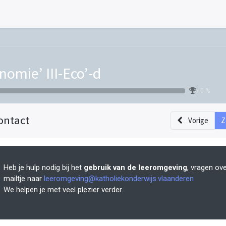
nomie’ III-Eco’-d
0 %
ontact
Vorige
Z
Heb je hulp nodig bij het
gebruik van de leeromgeving
, vragen ov
mailtje naar
leeromgeving@katholiekonderwijs.vlaanderen
We helpen je met veel plezier verder.