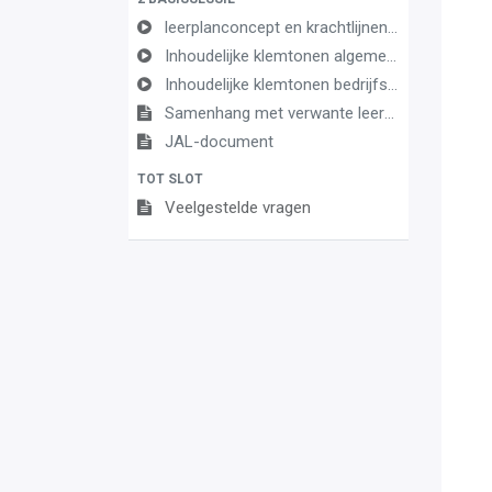
leerplanconcept en krachtlijnen economie' juni 2024
Inhoudelijke klemtonen algemene economie leerplan economie' juni 2024
Inhoudelijke klemtonen bedrijfseconomie leerplan economie ' juni 2024
Samenhang met verwante leerplannen
JAL-document
TOT SLOT
Veelgestelde vragen