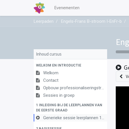
Evenementen
Leerpaden
Engels-Frans B-stroom I-EnFr-b
Eng
Inhoud cursus
WELKOM EN INTRODUCTIE
G
Welkom
V
Contact
Opbouw professionaliseringstraject
Sessies in groep
1 INLEIDING BIJ DE LEERPLANNEN VAN
DE EERSTE GRAAD
Generieke sessie leerplannen 1ste graad
2 BASISSESSIE