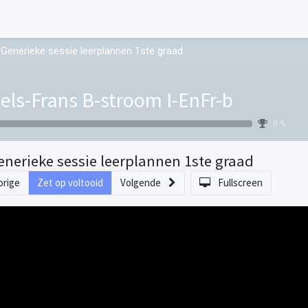
Generieke sessie leerplannen 1ste graad
els-Frans B-stroom I-EnFr-b
0 %
enerieke sessie leerplannen 1ste graad
orige
Zet op voltooid
Volgende
Fullscreen