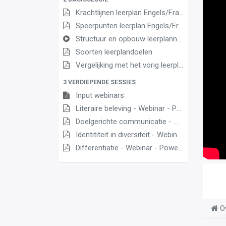
Krachtlijnen leerplan Engels/Frans eerste graad B-stroom
Speerpunten leerplan Engels/Frans eerste graad B-stroom
Structuur en opbouw leerplannen Engels en Frans eerste graadgr Opbouw en inhoud def
Soorten leerplandoelen
Vergelijking met het vorig leerplan
3 VERDIEPENDE SESSIES
Input webinars
Literaire beleving - Webinar - PowerPoint met notities
Doelgerichte communicatie - Webinar - PowerPoint met notities (1)
Identititeit in diversiteit - Webinar - PowerPoint met notities
Differentiatie - Webinar - PowerPoint met notities
O