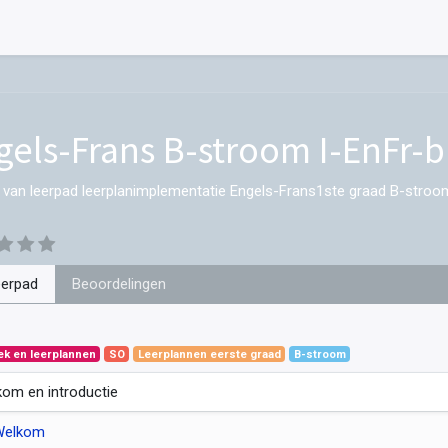
gels-Frans B-stroom I-EnFr-b
 van leerpad leerplanimplementatie Engels-Frans1ste graad B-stroo
eerpad
Beoordelingen
ek en leerplannen
SO
Leerplannen eerste graad
B-stroom
om en introductie
Welkom