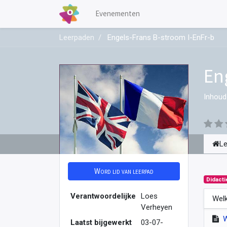
Evenementen
Leerpaden
Engels-Frans B-stroom I-EnFr-b
En
Inhoud
L
Word lid van leerpad
Didacti
Verantwoordelijke
Loes
Welk
Verheyen
Laatst bijgewerkt
03-07-