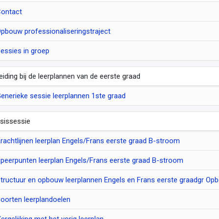
ontact
pbouw professionaliseringstraject
essies in groep
leiding bij de leerplannen van de eerste graad
enerieke sessie leerplannen 1ste graad
sissessie
rachtlijnen leerplan Engels/Frans eerste graad B-stroom
peerpunten leerplan Engels/Frans eerste graad B-stroom
tructuur en opbouw leerplannen Engels en Frans eerste graadgr Op
oorten leerplandoelen
ergelijking met het vorig leerplan