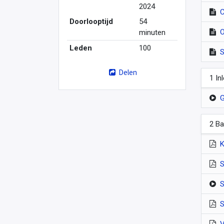
2024
C
Doorlooptijd
54
O
minuten
Leden
100
S
Delen
1 In
G
2 Ba
K
S
S
S
V