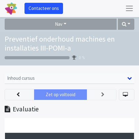
Contacteer ons
Nav
Preventief onderhoud machines en
installaties III-POMI-a
0 %
Inhoud cursus
Zet op voltooid
Evaluatie