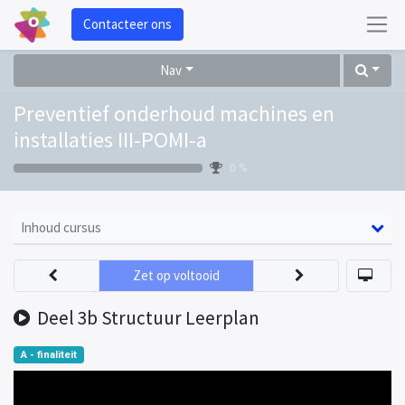
Contacteer ons
Nav
Preventief onderhoud machines en
installaties III-POMI-a
0 %
Inhoud cursus
Zet op voltooid
Deel 3b Structuur Leerplan
A - finaliteit