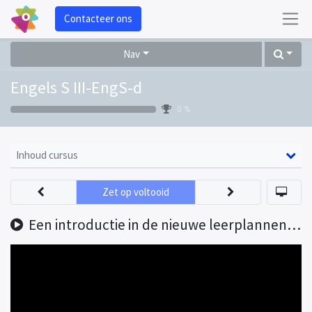
Contacteer ons
Nav
Engels S III-EngS-d
0 %
Inhoud cursus
Zet op voltooid
Een introductie in de nieuwe leerplannen van de derde graad