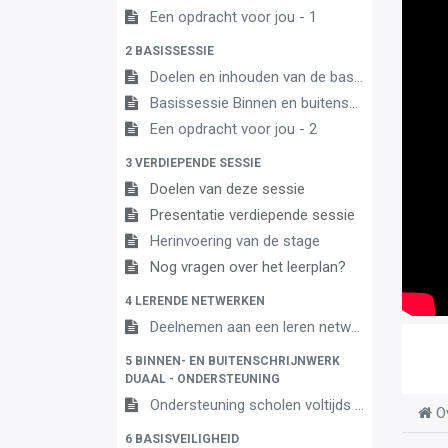
Een opdracht voor jou - 1
2 BASISSESSIE
Doelen en inhouden van de basissessie
Basissessie Binnen en buitenschrijnwerk 3A
Een opdracht voor jou - 2
3 VERDIEPENDE SESSIE
Doelen van deze sessie
Presentatie verdiepende sessie
Herinvoering van de stage
Nog vragen over het leerplan?
4 LERENDE NETWERKEN
Deelnemen aan een leren netwerk
5 BINNEN- EN BUITENSCHRIJNWERK
DUAAL - ONDERSTEUNING
Ondersteuning scholen voltijds onderwijs en centra leren en werken
O
6 BASISVEILIGHEID