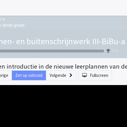
u-a
e derde graad
nen- en buitenschrijnwerk III-BiBu-a
0 %
en introductie in de nieuwe leerplannen van d
orige
Zet op voltooid
Volgende
Fullscreen