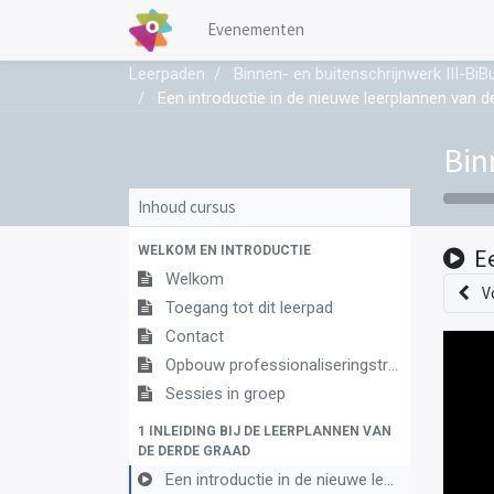
Evenementen
Leerpaden
Binnen- en buitenschrijnwerk III-BiB
Een introductie in de nieuwe leerplannen van d
Bin
Inhoud cursus
WELKOM EN INTRODUCTIE
E
Welkom
V
Toegang tot dit leerpad
Contact
Opbouw professionaliseringstraject
Sessies in groep
1 INLEIDING BIJ DE LEERPLANNEN VAN
DE DERDE GRAAD
Een introductie in de nieuwe leerplannen van de derde graad