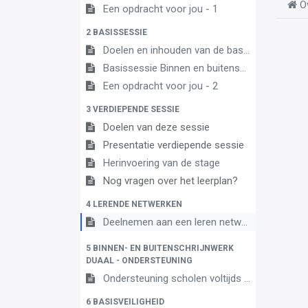
O
Een opdracht voor jou - 1
2 BASISSESSIE
Doelen en inhouden van de basissessie
Basissessie Binnen en buitenschrijnwerk 3A
Een opdracht voor jou - 2
3 VERDIEPENDE SESSIE
Doelen van deze sessie
Presentatie verdiepende sessie
Herinvoering van de stage
Nog vragen over het leerplan?
4 LERENDE NETWERKEN
Deelnemen aan een leren netwerk
5 BINNEN- EN BUITENSCHRIJNWERK
DUAAL - ONDERSTEUNING
Ondersteuning scholen voltijds onderwijs en centra leren en werken
6 BASISVEILIGHEID