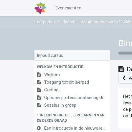
Evenementen
Leerpaden
Binnen- en buitenschrijnwerk III-BiB
Bin
Inhoud cursus
WELKOM EN INTRODUCTIE
D
Welkom
V
Toegang tot dit leerpad
Contact
Het 
Opbouw professionaliseringstraject
fysi
Sessies in groep
de p
1 INLEIDING BIJ DE LEERPLANNEN VAN
om t
DE DERDE GRAAD
Een introductie in de nieuwe leerplannen van de derde graad