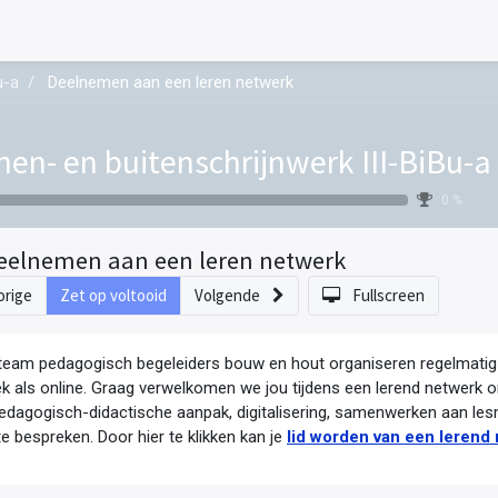
u-a
Deelnemen aan een leren netwerk
nen- en buitenschrijnwerk III-BiBu-a
0 %
eelnemen aan een leren netwerk
orige
Zet op voltooid
Volgende
Fullscreen
team pedagogisch begeleiders bouw en hout organiseren regelmatig
ek als online. Graag verwelkomen we jou tijdens een lerend netwerk
edagogisch-didactische aanpak, digitalisering, samenwerken aan les
e bespreken. Door hier te klikken kan je
lid worden van een lerend 