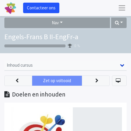
Contacteer ons
Nav
Engels-Frans B II-EngFr-a
0 %
Inhoud cursus
Zet op voltooid
Doelen en inhouden