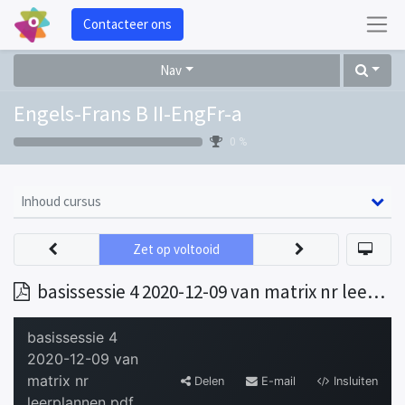
Contacteer ons
Nav
Engels-Frans B II-EngFr-a
0 %
Inhoud cursus
Zet op voltooid
basissessie 4 2020-12-09 van matrix nr leerplannen pdf (1) (1)