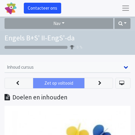
Contacteer ons
Nav
Engels B+S' II-EngS'-da
0 %
Inhoud cursus
Zet op voltooid
Doelen en inhouden