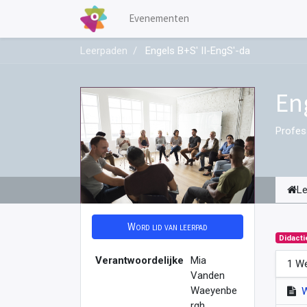
Evenementen
Leerpaden
Engels B+S' II-EngS'-da
En
Profes
L
Word lid van leerpad
Didacti
Verantwoordelijke
Mia
1 We
Vanden
Waeyenbe
rgh