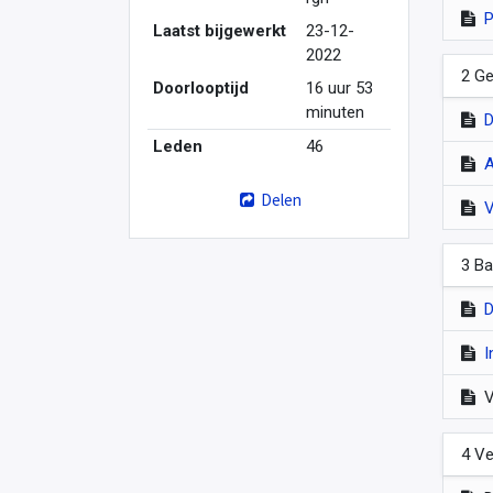
P
Laatst bijgewerkt
23-12-
2022
2 Ge
Doorlooptijd
16 uur 53
minuten
D
Leden
46
A
Delen
V
3 Ba
D
I
V
4 Ve