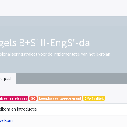
gels B+S' II-EngS'-da
sionaliseringstraject voor de implementatie van het leerplan
eerpad
ek en leerplannen
SO
Leerplannen tweede graad
D/A-finaliteit
lkom en introductie
Welkom