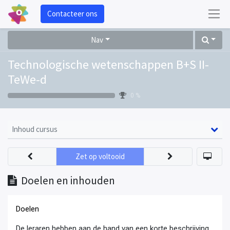
Contacteer ons
Nav
Technologische wetenschappen B+S II-
TeWe-d
0 %
Inhoud cursus
Zet op voltooid
Doelen en inhouden
Doelen
De leraren hebben aan de hand van een korte beschrijving