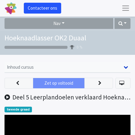
Contacteer ons
Nav
Hoeknaadlasser OK2 Duaal
0 %
Inhoud cursus
Zet op voltooid
Deel 5 Leerplandoelen verklaard Hoeknaadlasser OK2
tweede graad