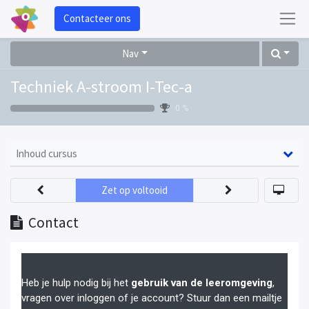
Contacteer ons
Nav
Techniek A-stroom I-Tec-a
0 %
Inhoud cursus
Zet op voltooid
Contact
Heb je hulp nodig bij het
gebruik van de leeromgeving
,
vragen over inloggen of je account? Stuur dan een mailtje