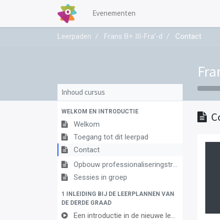
Evenementen
Leerpaden
Frans B+ III-Fra’-d
Contact
Fran
Inhoud cursus
WELKOM EN INTRODUCTIE
C
Welkom
Toegang tot dit leerpad
Contact
Opbouw professionaliseringstraject
Sessies in groep
1 INLEIDING BIJ DE LEERPLANNEN VAN
DE DERDE GRAAD
Een introductie in de nieuwe leerplannen van de derde graad