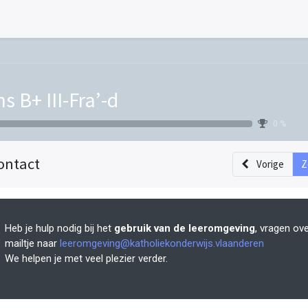
s B+ III-Fra’-d
0 %
ontact
Vorige
Z
Heb je hulp nodig bij het
gebruik van de leeromgeving
, vragen ov
mailtje naar
leeromgeving@katholiekonderwijs.vlaanderen
We helpen je met veel plezier verder.