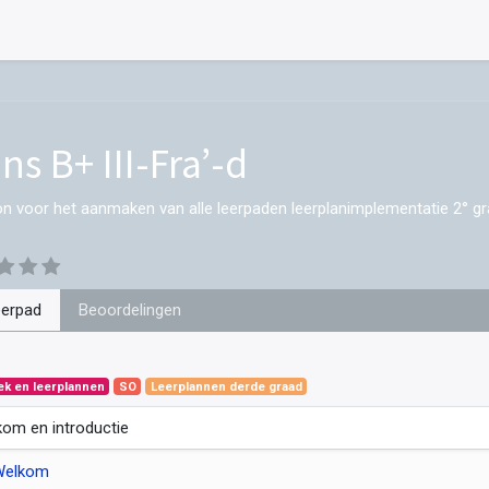
ns B+ III-Fra’-d
on voor het aanmaken van alle leerpaden leerplanimplementatie 2° gr
eerpad
Beoordelingen
ek en leerplannen
SO
Leerplannen derde graad
om en introductie
Welkom