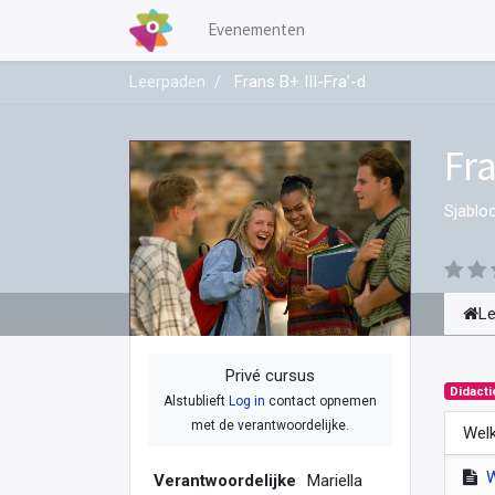
Evenementen
Leerpaden
Frans B+ III-Fra’-d
Fra
Sjablo
L
Privé cursus
Didacti
Alstublieft
Log in
contact opnemen
met de verantwoordelijke.
Welk
Verantwoordelijke
Mariella