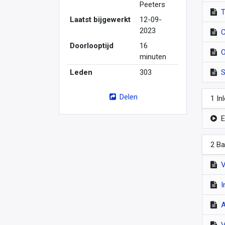
Peeters
T
Laatst bijgewerkt
12-09-
2023
C
Doorlooptijd
16
O
minuten
Leden
303
S
Delen
1 In
E
2 Ba
V
I
A
V