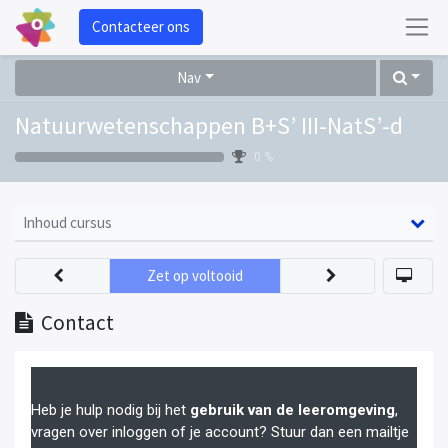
Contacteer ons
Nav
Natuurwetenschappen B+S’ III-NatS’-d
0 %
Inhoud cursus
Zet op voltooid
Contact
Heb je hulp nodig bij het
gebruik van de leeromgeving
,
vragen over inloggen of je account? Stuur dan een mailtje