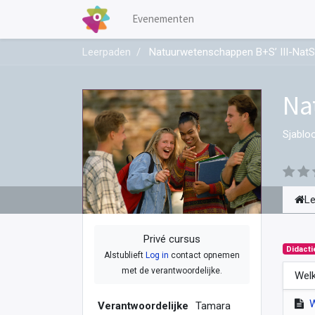
Evenementen
Leerpaden
Natuurwetenschappen B+S’ III-NatS
Na
Sjablo
L
Privé cursus
Didacti
Alstublieft
Log in
contact opnemen
met de verantwoordelijke.
Welk
Verantwoordelijke
Tamara