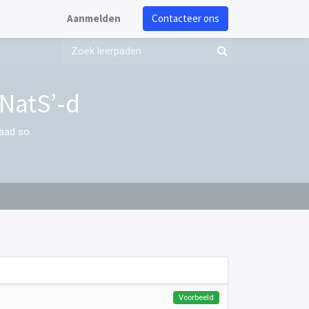
Aanmelden
Contacteer ons
NatS’-d
aad so.
Voorbeeld