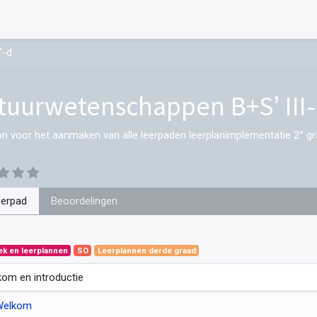
’-d
tuurwetenschappen B+S’ III-
on voor het aanmaken van alle leerpaden leerplanimplementatie 2° gr
eerpad
Beoordelingen
ek en leerplannen
SO
Leerplannen derde graad
om en introductie
Welkom