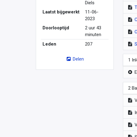
Diels
T
Laatst bijgewerkt
11-06-
2023
C
Doorlooptijd
2 uur 43
O
minuten
Leden
207
S
Delen
1 In
E
2 Ba
V
I
V
S