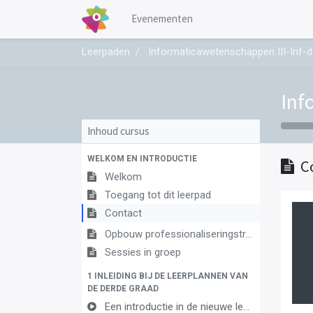
Evenementen
Leerpaden
Informaticawetenschappen III-Inf-d
Inf
Inhoud cursus
WELKOM EN INTRODUCTIE
C
Welkom
Toegang tot dit leerpad
Contact
Opbouw professionaliseringstraject
Sessies in groep
1 INLEIDING BIJ DE LEERPLANNEN VAN
DE DERDE GRAAD
Een introductie in de nieuwe leerplannen van de derde graad