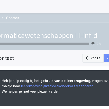
Contact
ormaticawetenschappen III-Inf-d
0 %
ontact
Vorige
Z
Heb je hulp nodig bij het
gebruik van de leeromgeving
, vragen ov
mailtje naar
leeromgeving@katholiekonderwijs.vlaanderen
We helpen je met veel plezier verder.