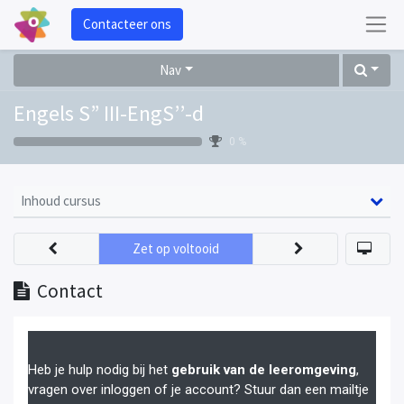
Contacteer ons
Nav
Engels S” III-EngS’’-d
0 %
Inhoud cursus
Zet op voltooid
Contact
Heb je hulp nodig bij het
gebruik van de leeromgeving
,
vragen over inloggen of je account? Stuur dan een mailtje