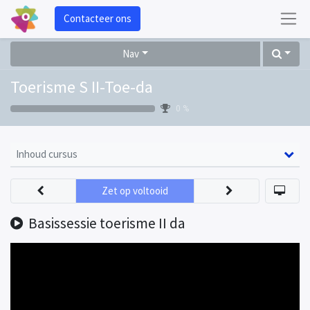
Contacteer ons
Nav
Toerisme S II-Toe-da
0 %
Inhoud cursus
Zet op voltooid
Basissessie toerisme II da