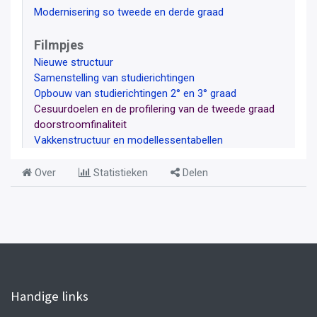
Modernisering so tweede en derde graad
Filmpjes
Nieuwe structuur
Samenstelling van studierichtingen
Opbouw van studierichtingen 2° en 3° graad
Cesuurdoelen en de profilering van de tweede graad
doorstroomfinaliteit
Vakkenstructuur en modellessentabellen
Over
Statistieken
Delen
Handige links