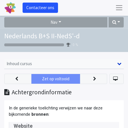
Contacteer ons
Nav
Nederlands B+S II-NedS'-d
0 %
Inhoud cursus
Zet op voltooid
Achtergrondinformatie
In de generieke toelichting verwijzen we naar deze
bijkomende
bronnen
:
Website