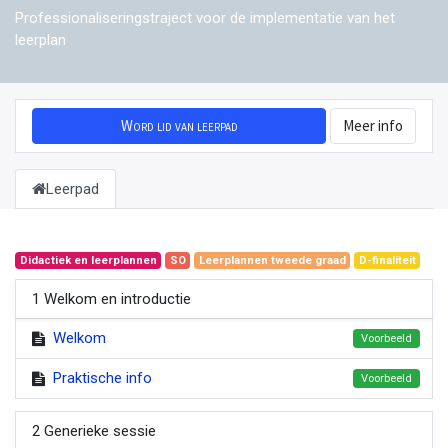
Professionaliseringstraject voor de implementatie van het
leerplan
Word lid van leerpad
Meer info
Leerpad
Didactiek en leerplannen
SO
Leerplannen tweede graad
D-finaliteit
1 Welkom en introductie
Welkom
Voorbeeld
Praktische info
Voorbeeld
2 Generieke sessie