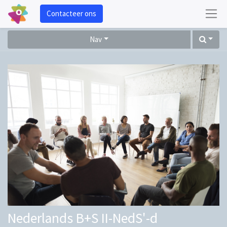
Contacteer ons
Nav
Nederlands B+S II-NedS'-d