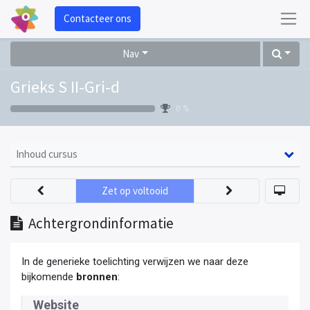
Contacteer ons
Nav
Grieks S II-Gri-d
0 %
Inhoud cursus
Zet op voltooid
Achtergrondinformatie
In de generieke toelichting verwijzen we naar deze
bijkomende
bronnen
:
Website