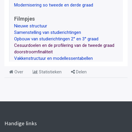
Modernisering so tweede en derde graad
Filmpjes
Nieuwe structuur
Samenstelling van studierichtingen
Opbouw van studierichtingen 2° en 3° graad
Cesuurdoelen en de profilering van de tweede graad
doorstroomfinaliteit
Vakkenstructuur en modellessentabellen
Over
Statistieken
Delen
Handige links