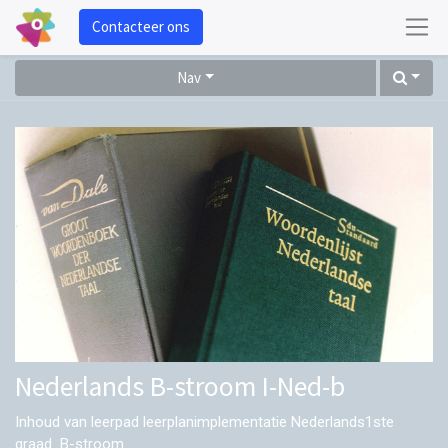
Contacteer ons
Nav
Nederlands B-stroom I-Ned-b
Inhoud van leerpad leerplanimplementatie Nederlands1ste
graad B-stroom