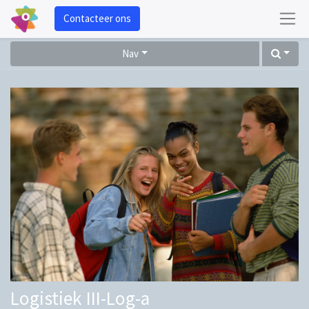
Contacteer ons
Nav
Logistiek III-Log-a