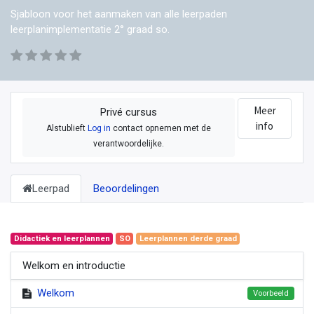
Sjabloon voor het aanmaken van alle leerpaden
leerplanimplementatie 2° graad so.
Meer
Privé cursus
info
Alstublieft
Log in
contact opnemen met de
verantwoordelijke.
Leerpad
Beoordelingen
Didactiek en leerplannen
SO
Leerplannen derde graad
Welkom en introductie
Welkom
Voorbeeld