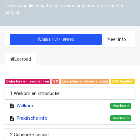
Professionaliseringstraject voor de implementatie van het
leerplan
Word lid van leerpad
Meer info
Leerpad
Didactiek en leerplannen
SO
Leerplannen tweede graad
D/A-finaliteit
1 Welkom en introductie
Welkom
Voorbeeld
Praktische info
Voorbeeld
2 Generieke sessie