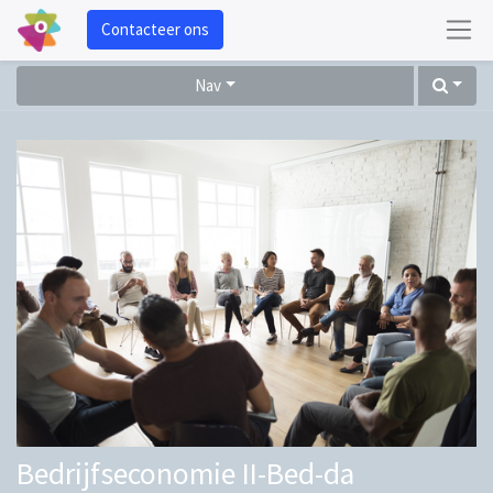
Contacteer ons
Nav
Bedrijfseconomie II-Bed-da