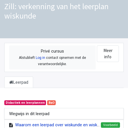
Zill: verkenning van het leerplan
wiskunde
Meer
Privé cursus
info
Alstublieft
Log in
contact opnemen met de
verantwoordelijke.
Leerpad
Didactiek en leerplannen
BaO
Wegwijs in dit leerpad
Waarom een leerpad over wiskunde en wiskundig denken?
Voorbeeld