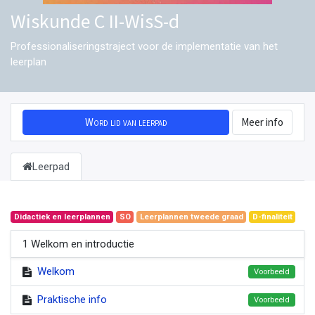
Wiskunde C II-WisS-d
Professionaliseringstraject voor de implementatie van het
leerplan
Word lid van leerpad
Meer info
Leerpad
Didactiek en leerplannen
SO
Leerplannen tweede graad
D-finaliteit
1 Welkom en introductie
Welkom
Voorbeeld
Praktische info
Voorbeeld