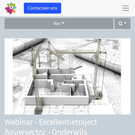
Contacteer ons
Nav
Webinar - Excellentietraject
Bouwsector - Onderwijs