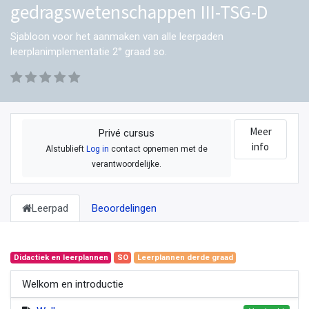
gedragswetenschappen III-TSG-D
Sjabloon voor het aanmaken van alle leerpaden
leerplanimplementatie 2° graad so.
Meer
Privé cursus
info
Alstublieft
Log in
contact opnemen met de
verantwoordelijke.
Leerpad
Beoordelingen
Didactiek en leerplannen
SO
Leerplannen derde graad
Welkom en introductie