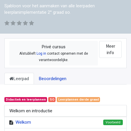
Sjabloon voor het aanmaken van alle leerpaden
leerplanimplementatie 2° graad so.
Meer
Privé cursus
info
Alstublieft
Log in
contact opnemen met de
verantwoordelijke.
Leerpad
Beoordelingen
Didactiek en leerplannen
SO
Leerplannen derde graad
Welkom en introductie
Welkom
Voorbeeld