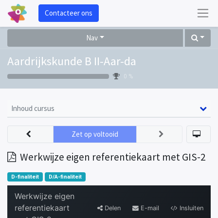
Contacteer ons
Nav
Aardrijkskunde B II-Aar-da
0 %
Inhoud cursus
Zet op voltooid
Werkwijze eigen referentiekaart met GIS-2
D-finaliteit
D/A-finaliteit