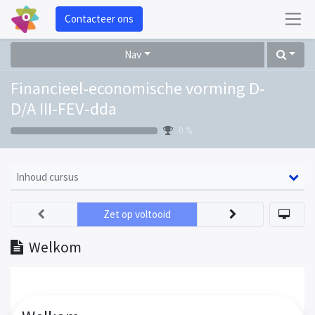
Contacteer ons
Nav
Financieel-economische vorming D-
D/A III-FEV-dda
0 %
Inhoud cursus
Zet op voltooid
Welkom