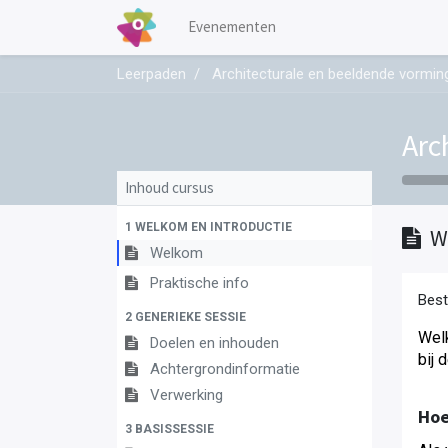
Evenementen
Leerpaden
Architecturale en beeldende vormin
Arc
Inhoud cursus
1 WELKOM EN INTRODUCTIE
W
Welkom
Praktische info
Best
2 GENERIEKE SESSIE
Welk
Doelen en inhouden
bij 
Achtergrondinformatie
Verwerking
Hoe
3 BASISSESSIE