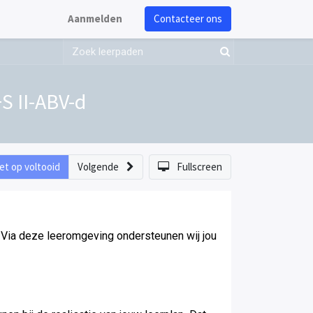
Aanmelden
Contacteer ons
S II-ABV-d
et op voltooid
Volgende
Fullscreen
Via deze leeromgeving ondersteunen wij jou