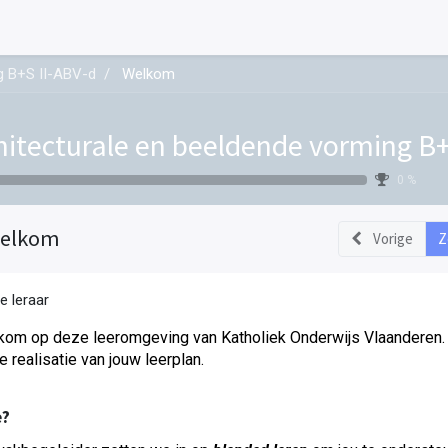
g B+S II-ABV-d
Welkom
hitecturale en beeldende vorming B+
0 %
elkom
Vorige
Z
e leraar
om op deze leeromgeving van Katholiek Onderwijs Vlaanderen. 
de realisatie van jouw leerplan.
?