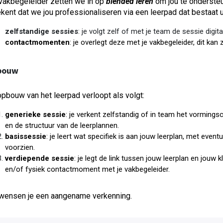
vakbegeleider zetten we in op
blended leren
om jou te ondersteu
kent dat we jou professionaliseren via een leerpad dat bestaat u
zelfstandige sessies
: je volgt zelf of met je team de sessie digi
contactmomenten
: je overlegt deze met je vakbegeleider, dit kan z
bouw
pbouw van het leerpad verloopt als volgt:
generieke sessie
: je verkent zelfstandig of in team het vorming
en de structuur van de leerplannen.
basissessie
: je leert wat specifiek is aan jouw leerplan, met ev
voorzien.
verdiepende sessie
: je legt de link tussen jouw leerplan en jouw k
en/of fysiek contactmoment met je vakbegeleider.
wensen je een aangename verkenning.