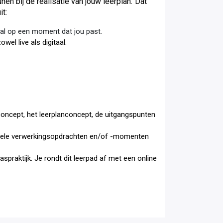
nen bij de realisatie van jouw leerplan
.
Dat
it:
taal op een moment dat jou past.
owel live als digitaal.
sconcept, het leerplanconcept, de uitgangspunten
entuele verwerkingsopdrachten en/of -momenten
laspraktijk. Je rondt dit leerpad af met een online