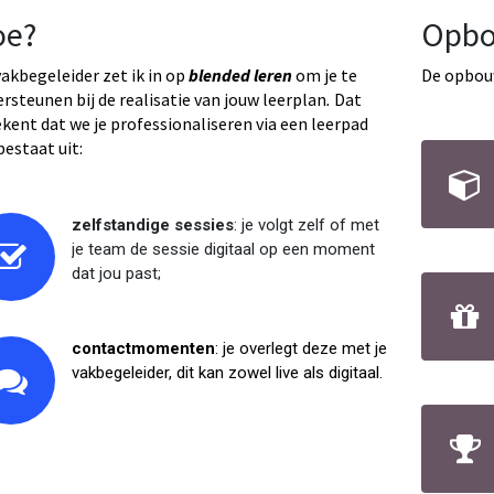
oe?
Opb
vakbegeleider zet ik in op
blended leren
om je te
De opbouw
rsteunen bij de realisatie van jouw leerplan
.
Dat
kent dat we je professionaliseren via een leerpad
bestaat uit:
zelfstandige sessies
: je volgt zelf of met
je team de sessie digitaal op een moment
dat jou past;
contactmomenten
: je overlegt deze met je
vakbegeleider, dit kan zowel live als digitaal.