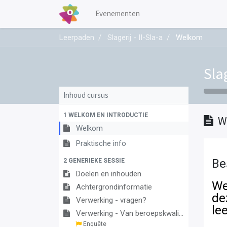
Evenementen
Leerpaden
Slagerij - II-Sla-a
Welkom
Slag
Inhoud cursus
1 WELKOM EN INTRODUCTIE
W
Welkom
Praktische info
Be
2 GENERIEKE SESSIE
Doelen en inhouden
We
Achtergrondinformatie
de
Verwerking - vragen?
le
Verwerking - Van beroepskwalificatie naar leerplan
Enquête