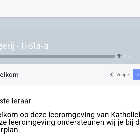
erij - II-Sla-a
0 %
elkom
Vorige
Z
ste leraar
lkom op deze leeromgeving van Katholiek
ze leeromgeving ondersteunen wij je bij d
erplan.