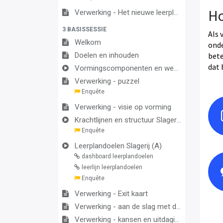
H
Verwerking - Het nieuwe leerplan
3 BASISSESSIE
Als 
Welkom
onde
Doelen en inhouden
bete
dat 
Vormingscomponenten en wegwijzers in Voeding & Horeca
Verwerking - puzzel
Enquête
Verwerking - visie op vorming
Krachtlijnen en structuur Slagerij (A)
Enquête
Leerplandoelen Slagerij (A)
dashboard leerplandoelen
leerlijn leerplandoelen
Enquête
Verwerking - Exit kaart
Verwerking - aan de slag met de vakgroep
Verwerking - kansen en uitdagingen in het nieuwe leerplan