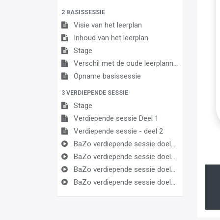
2 BASISSESSIE
Visie van het leerplan
Inhoud van het leerplan
Stage
Verschil met de oude leerplannen
Opname basissessie
3 VERDIEPENDE SESSIE
Stage
Verdiepende sessie Deel 1
Verdiepende sessie - deel 2
BaZo verdiepende sessie doelen Pedagogisch handelen
BaZo verdiepende sessie doelen Zorg
BaZo verdiepende sessie doelen Indirecte en logistieke ondersteuning
BaZo verdiepende sessie doelen kwaliteitsvol handelen