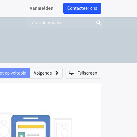
Aanmelden
Contacteer ons
et op voltooid
Volgende
Fullscreen