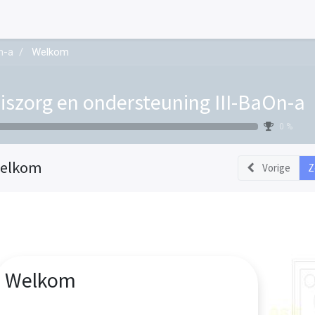
n-a
Welkom
iszorg en ondersteuning III-BaOn-a
0 %
elkom
Vorige
Z
Welkom