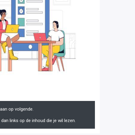
naan op volgende.
dan links op de inhoud die je wil lezen.