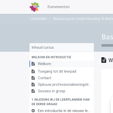
Evenementen
Leerpaden
Basiszorg en ondersteuning III-BaO
Bas
Inhoud cursus
WELKOM EN INTRODUCTIE
W
Welkom
Toegang tot dit leerpad
Contact
Opbouw professionaliseringstraject
Sessies in groep
1 INLEIDING BIJ DE LEERPLANNEN VAN
DE DERDE GRAAD
Een introductie in de nieuwe leerplannen van de derde graad