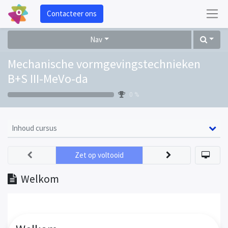
Contacteer ons
Nav
Mechanische vormgevingstechnieken
B+S III-MeVo-da
0 %
Inhoud cursus
Zet op voltooid
Welkom