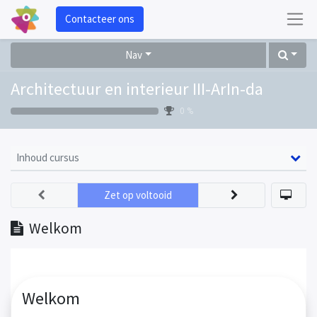
Contacteer ons
Nav
Architectuur en interieur III-ArIn-da
0 %
Inhoud cursus
Zet op voltooid
Welkom
Welkom