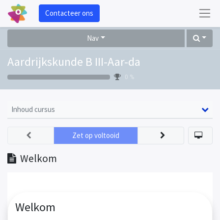
Contacteer ons
Nav
Aardrijkskunde B III-Aar-da
0 %
Inhoud cursus
Zet op voltooid
Welkom
Welkom