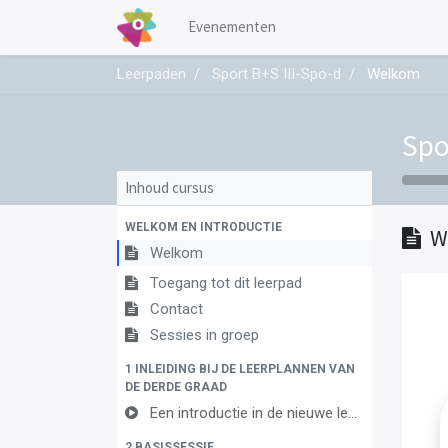
Evenementen
Leerpaden
Sport B+S III-Spo-d
Welkom
Spo
Inhoud cursus
WELKOM EN INTRODUCTIE
W
Welkom
Toegang tot dit leerpad
Contact
Sessies in groep
1 INLEIDING BIJ DE LEERPLANNEN VAN
DE DERDE GRAAD
Een introductie in de nieuwe leerplannen van de derde graad
2 BASISSESSIE