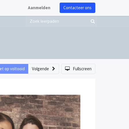
Aanmelden
Contacteer ons
et op voltooid
Volgende
Fullscreen