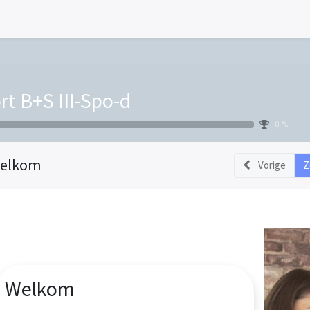
rt B+S III-Spo-d
0 %
elkom
Vorige
Z
Welkom