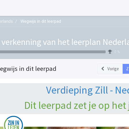
derlands
Wegwijs in dit leerpad
l: verkenning van het leerplan Neder
0 %
egwijs in dit leerpad
Vorige
Z
Verdieping Zill - N
Dit leerpad zet je op het j