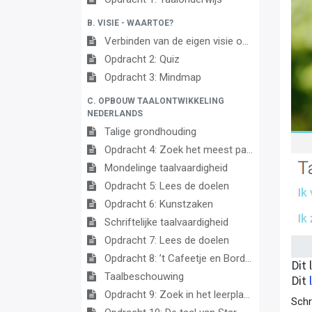
B. VISIE - WAARTOE?
Verbinden van de eigen visie op leren en de visie van Zin in leren! Zin in leven!
Opdracht 2: Quiz
Opdracht 3: Mindmap
C. OPBOUW TAALONTWIKKELING
NEDERLANDS
Talige grondhouding
Opdracht 4: Zoek het meest passende doel
Mondelinge taalvaardigheid
Opdracht 5: Lees de doelen
Opdracht 6: Kunstzaken
Schriftelijke taalvaardigheid
Opdracht 7: Lees de doelen
Opdracht 8: ’t Cafeetje en Bordspel
Dit 
Taalbeschouwing
Dit
Opdracht 9: Zoek in het leerplan
Schri