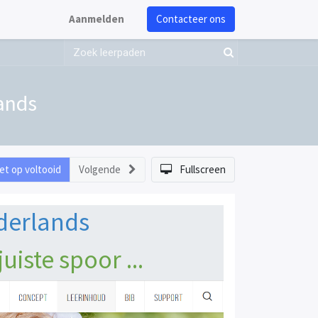
Aanmelden
Contacteer ons
lands
et op voltooid
Volgende
Fullscreen
ederlands
uiste spoor ...