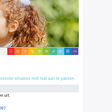
n uit.
7707