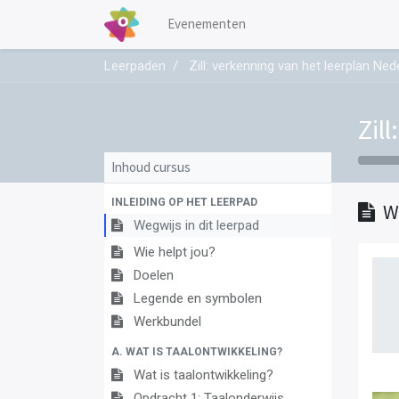
Evenementen
Leerpaden
Zill: verkenning van het leerplan Ne
Zil
Inhoud cursus
INLEIDING OP HET LEERPAD
W
Wegwijs in dit leerpad
Wie helpt jou?
Doelen
Legende en symbolen
Werkbundel
A. WAT IS TAALONTWIKKELING?
Wat is taalontwikkeling?
Opdracht 1: Taalonderwijs