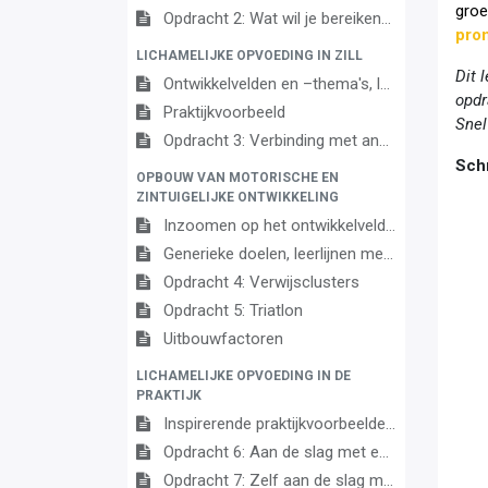
groe
Opdracht 2: Wat wil je bereiken?
prom
LICHAMELIJKE OPVOEDING IN ZILL
Dit 
Ontwikkelvelden en –thema's, leeruitkomsten en doelen
opdr
Praktijkvoorbeeld
Snel
Opdracht 3: Verbinding met andere ontwikkelvelden
Schr
OPBOUW VAN MOTORISCHE EN
ZINTUIGELIJKE ONTWIKKELING
Inzoomen op het ontwikkelveld motorische en zintuiglijke ontwikkeling
Generieke doelen, leerlijnen met ontwikkelstappen en verwijsclusters
Opdracht 4: Verwijsclusters
Opdracht 5: Triatlon
Uitbouwfactoren
LICHAMELIJKE OPVOEDING IN DE
PRAKTIJK
Inspirerende praktijkvoorbeelden
Opdracht 6: Aan de slag met een praktijkvoorbeeld
Opdracht 7: Zelf aan de slag met doelen