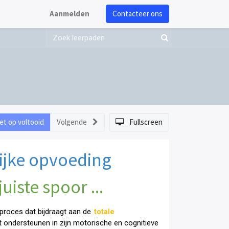
Aanmelden
Contacteer ons
et op voltooid
Volgende
Fullscreen
lijke opvoeding
uiste spoor ...
u proces dat bijdraagt aan de
totale
wilt ondersteunen in zijn motorische en cognitieve