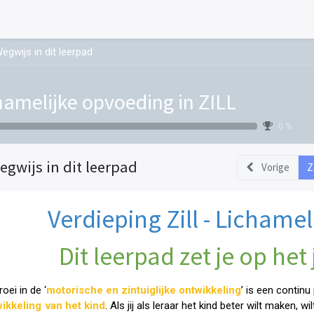
egwijs in dit leerpad
hamelijke opvoeding in ZILL
0 %
egwijs in dit leerpad
Vorige
Z
Verdieping Zill - Lichame
Dit leerpad zet je op het j
oei in de ‘
motorische en zintuiglijke ontwikkeling
’ is een contin
ikkeling van het kind
. Als jij als leraar het kind beter wilt maken, 