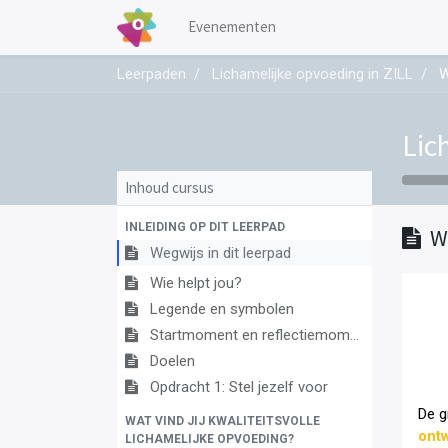
Evenementen
Leerpaden
Lichamelijke opvoeding in ZILL
W
Lic
Inhoud cursus
INLEIDING OP DIT LEERPAD
W
Wegwijs in dit leerpad
Wie helpt jou?
Legende en symbolen
Startmoment en reflectiemoment
Doelen
Opdracht 1: Stel jezelf voor
De gr
WAT VIND JIJ KWALITEITSVOLLE
ontw
LICHAMELIJKE OPVOEDING?