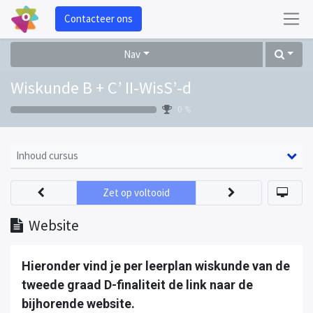
Contacteer ons
Nav
Wiskunde B + C’ II-WisS’-d
0 %
Inhoud cursus
Zet op voltooid
Website
Hieronder vind je per leerplan wiskunde van de
tweede graad D-finaliteit de link naar de
bijhorende website.