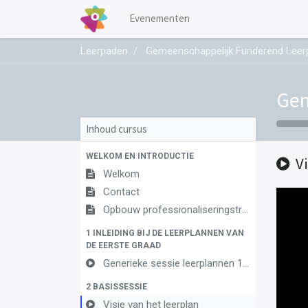
Evenementen
Leerpaden
Gemeenschappelijk Funderend Leerpl
Gem
Inhoud cursus
WELKOM EN INTRODUCTIE
V
Welkom
Contact
Opbouw professionaliseringstraject
1 INLEIDING BIJ DE LEERPLANNEN VAN
DE EERSTE GRAAD
Generieke sessie leerplannen 1ste graad
2 BASISSESSIE
Visie van het leerplan