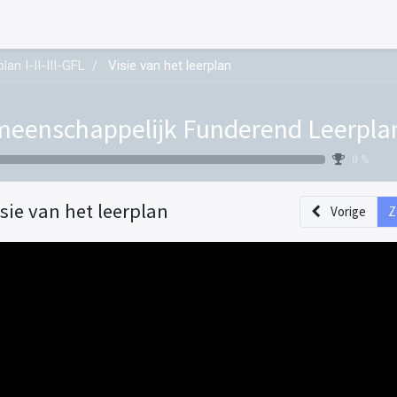
an I-II-III-GFL
Visie van het leerplan
eenschappelijk Funderend Leerplan I
0 %
isie van het leerplan
Vorige
Z