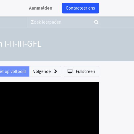
Aanmelden
Contacteer ons
-II-III-GFL
et op voltooid
Volgende
Fullscreen