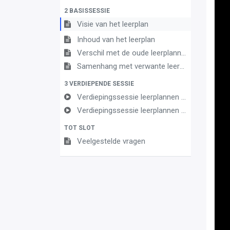
2 BASISSESSIE
Visie van het leerplan
Inhoud van het leerplan
Verschil met de oude leerplannen
Samenhang met verwante leerplannen
3 VERDIEPENDE SESSIE
Verdiepingssessie leerplannen Frans en Engels 3e gr Mod Talen éénpolig (D-fin) (deel 1)
Verdiepingssessie leerplannen Frans en Engels 3e gr Mod Talen éénpolig (D-fin) (deel 2)
TOT SLOT
Veelgestelde vragen