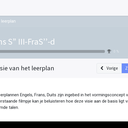
 leerplan
s S” III-FraS’’-d
0 %
isie van het leerplan
Vorige
Z
eerplannen Engels, Frans, Duits zijn ingebed in het vormingsconcept v
rstaande filmpje kan je beluisteren hoe deze visie aan de basis ligt v
mde talen. 