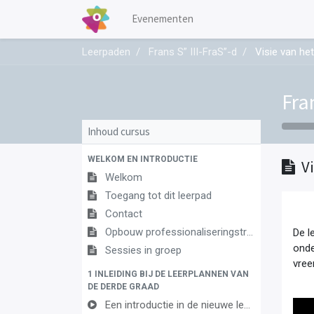
Evenementen
Leerpaden
Frans S” III-FraS’’-d
Visie van het
Fran
Inhoud cursus
WELKOM EN INTRODUCTIE
V
Welkom
Toegang tot dit leerpad
Contact
Opbouw professionaliseringstraject
De l
onde
Sessies in groep
vree
1 INLEIDING BIJ DE LEERPLANNEN VAN
DE DERDE GRAAD
Een introductie in de nieuwe leerplannen van de derde graad