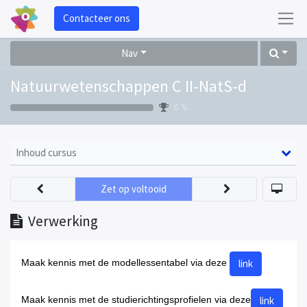
Contacteer ons
Nav
Natuurwetenschappen C II-NatS-d
0 %
Inhoud cursus
Zet op voltooid
Verwerking
link
Maak kennis met de modellessentabel via
deze
link
Maak kennis met de studierichtingsprofielen via deze